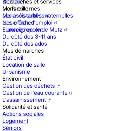
Kiosque
Démarches et services
Liens externes
Ma famille
Marchés publics
Les assistantes maternelles
Nos offres d'emploi
Les crèches
Eurométropole de Metz
L’enseignement
Du côté des 3-11 ans
Du côté des ados
Mes démarches
État civil
Location de salle
Urbanisme
Environnement
Gestion des déchets
Gestion de l'eau courante
L'assainissement
Solidarité et santé
Actions sociales
Logement
Séniors