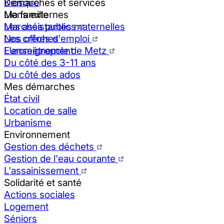
Kiosque
Démarches et services
Liens externes
Ma famille
Marchés publics
Les assistantes maternelles
Nos offres d'emploi
Les crèches
Eurométropole de Metz
L’enseignement
Du côté des 3-11 ans
Du côté des ados
Mes démarches
État civil
Location de salle
Urbanisme
Environnement
Gestion des déchets
Gestion de l'eau courante
L'assainissement
Solidarité et santé
Actions sociales
Logement
Séniors