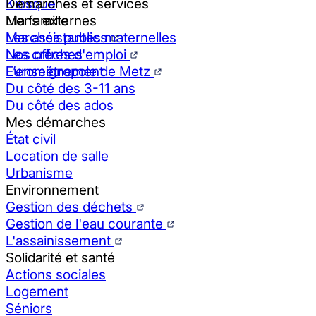
Kiosque
Démarches et services
Liens externes
Ma famille
Marchés publics
Les assistantes maternelles
Nos offres d'emploi
Les crèches
Eurométropole de Metz
L’enseignement
Du côté des 3-11 ans
Du côté des ados
Mes démarches
État civil
Location de salle
Urbanisme
Environnement
Gestion des déchets
Gestion de l'eau courante
L'assainissement
Solidarité et santé
Actions sociales
Logement
Séniors